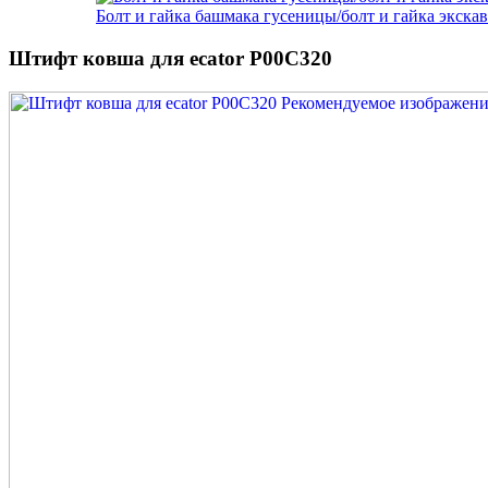
Болт и гайка башмака гусеницы/болт и гайка экска
Штифт ковша для ecator P00C320